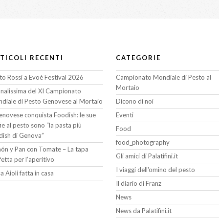
TICOLI RECENTI
CATEGORIE
to Rossi a Evoè Festival 2026
Campionato Mondiale di Pesto al
Mortaio
finalissima del XI Campionato
diale di Pesto Genovese al Mortaio
Dicono di noi
Genovese conquista Foodish: le sue
Eventi
fie al pesto sono “la pasta più
Food
dish di Genova”
food_photography
ón y Pan con Tomate – La tapa
Gli amici di Palatifini.it
fetta per l’aperitivo
I viaggi dell'omino del pesto
a Aioli fatta in casa
Il diario di Franz
News
News da Palatifini.it