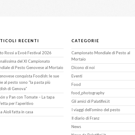
TICOLI RECENTI
CATEGORIE
to Rossi a Evoè Festival 2026
Campionato Mondiale di Pesto al
Mortaio
finalissima del XI Campionato
diale di Pesto Genovese al Mortaio
Dicono di noi
Genovese conquista Foodish: le sue
Eventi
fie al pesto sono “la pasta più
Food
dish di Genova”
food_photography
ón y Pan con Tomate – La tapa
Gli amici di Palatifini.it
fetta per l’aperitivo
I viaggi dell'omino del pesto
a Aioli fatta in casa
Il diario di Franz
News
News da Palatifini.it