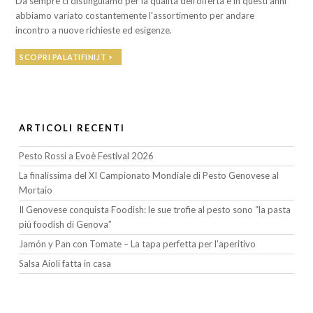
Da sempre ci distinguiamo per la qualità dell'offerta e in questi anni
abbiamo variato costantemente l'assortimento per andare
incontro a nuove richieste ed esigenze.
SCOPRI PALATIFINI.IT >
ARTICOLI RECENTI
Pesto Rossi a Evoè Festival 2026
La finalissima del XI Campionato Mondiale di Pesto Genovese al
Mortaio
Il Genovese conquista Foodish: le sue trofie al pesto sono “la pasta
più foodish di Genova”
Jamón y Pan con Tomate – La tapa perfetta per l’aperitivo
Salsa Aioli fatta in casa