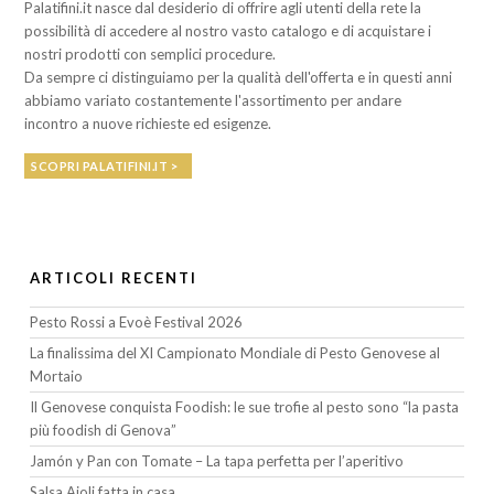
Palatifini.it nasce dal desiderio di offrire agli utenti della rete la
possibilità di accedere al nostro vasto catalogo e di acquistare i
nostri prodotti con semplici procedure.
Da sempre ci distinguiamo per la qualità dell'offerta e in questi anni
abbiamo variato costantemente l'assortimento per andare
incontro a nuove richieste ed esigenze.
SCOPRI PALATIFINI.IT >
ARTICOLI RECENTI
Pesto Rossi a Evoè Festival 2026
La finalissima del XI Campionato Mondiale di Pesto Genovese al
Mortaio
Il Genovese conquista Foodish: le sue trofie al pesto sono “la pasta
più foodish di Genova”
Jamón y Pan con Tomate – La tapa perfetta per l’aperitivo
Salsa Aioli fatta in casa