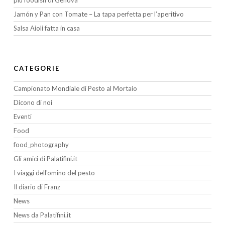
più foodish di Genova”
Jamón y Pan con Tomate – La tapa perfetta per l’aperitivo
Salsa Aioli fatta in casa
CATEGORIE
Campionato Mondiale di Pesto al Mortaio
Dicono di noi
Eventi
Food
food_photography
Gli amici di Palatifini.it
I viaggi dell'omino del pesto
Il diario di Franz
News
News da Palatifini.it