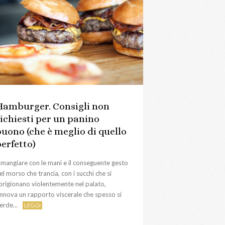
Hamburger. Consigli non
richiesti per un panino
buono (che è meglio di quello
perfetto)
l mangiare con le mani e il conseguente gesto
el morso che trancia, con i succhi che si
prigionano violentemente nel palato,
innova un rapporto viscerale che spesso si
erde…
LEGGI