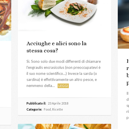
Acciughe e alici sono la
stessa cosa?
Sì. Sono solo due modi differenti di chiamare
l'engraulis encrasicolus (non preoccupatevi è
il suo nome scientifico...) Invece la sarda (o
sardina) è effettivamente un altro pesce, e
nemmeno della…
LEGGI
I
d
Pubblicato il:
23 Aprile 2018
s
Categorie:
Food
,
Ricette
r
p