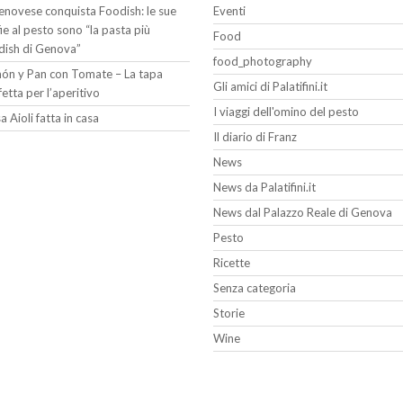
Genovese conquista Foodish: le sue
Eventi
fie al pesto sono “la pasta più
Food
dish di Genova”
food_photography
ón y Pan con Tomate – La tapa
Gli amici di Palatifini.it
fetta per l’aperitivo
I viaggi dell'omino del pesto
a Aioli fatta in casa
Il diario di Franz
News
News da Palatifini.it
News dal Palazzo Reale di Genova
Pesto
Ricette
Senza categoria
Storie
Wine