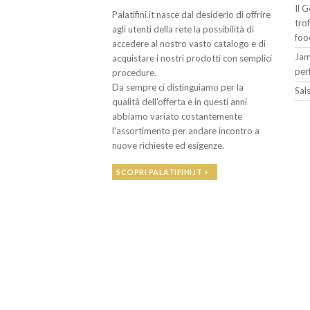
Il 
Palatifini.it nasce dal desiderio di offrire
tro
agli utenti della rete la possibilità di
foo
accedere al nostro vasto catalogo e di
Jam
acquistare i nostri prodotti con semplici
per
procedure.
Da sempre ci distinguiamo per la
Sals
qualità dell'offerta e in questi anni
abbiamo variato costantemente
l'assortimento per andare incontro a
nuove richieste ed esigenze.
SCOPRI PALATIFINI.IT >