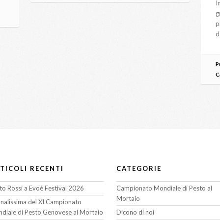
I
g
p
d
P
C
TICOLI RECENTI
CATEGORIE
to Rossi a Evoè Festival 2026
Campionato Mondiale di Pesto al
Mortaio
finalissima del XI Campionato
diale di Pesto Genovese al Mortaio
Dicono di noi