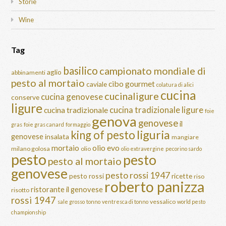
Storie
Wine
Tag
basilico
campionato mondiale di
aglio
abbinamenti
pesto al mortaio
cibo gourmet
caviale
colatura di alici
cucina
cucinaligure
cucina genovese
conserve
ligure
cucina tradizionale ligure
cucina tradizionale
foie
genova
genovese
il
gras
foie gras canard
formaggio
liguria
king of pesto
genovese
insalata
mangiare
mortaio
olio evo
milano golosa
olio
olio extravergine
pecorino sardo
pesto
pesto
pesto al mortaio
genovese
pesto rossi 1947
pesto rossi
ricette
riso
roberto panizza
ristorante il genovese
risotto
rossi 1947
vessalico
sale grosso
tonno
ventresca di tonno
world pesto
championship