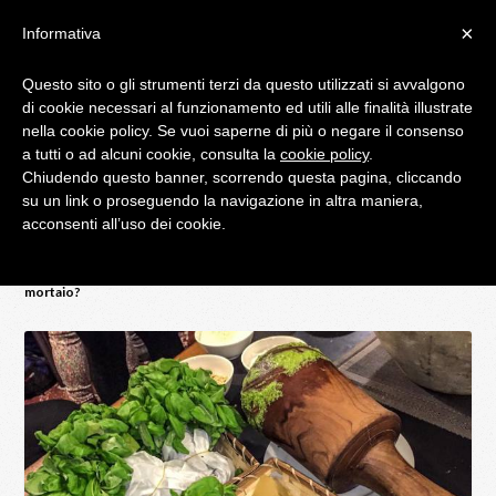
×
Informativa
Questo sito o gli strumenti terzi da questo utilizzati si avvalgono
di cookie necessari al funzionamento ed utili alle finalità illustrate
IL BLOG DI PALATIFINI.IT
nella cookie policy. Se vuoi saperne di più o negare il consenso
a tutti o ad alcuni cookie, consulta la
cookie policy
.
Chiudendo questo banner, scorrendo questa pagina, cliccando
MENU
su un link o proseguendo la navigazione in altra maniera,
acconsenti all’uso dei cookie.
Home
Dicono di noi
Vuoi imparare a fare il pesto alla genovese al
mortaio?