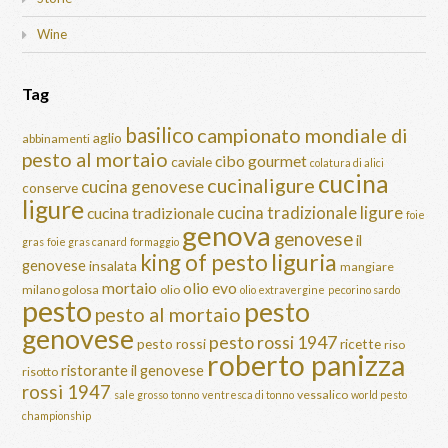
Wine
Tag
basilico
campionato mondiale di
aglio
abbinamenti
pesto al mortaio
cibo gourmet
caviale
colatura di alici
cucina
cucinaligure
cucina genovese
conserve
ligure
cucina tradizionale ligure
cucina tradizionale
foie
genova
genovese
il
gras
foie gras canard
formaggio
liguria
king of pesto
genovese
insalata
mangiare
mortaio
olio evo
milano golosa
olio
olio extravergine
pecorino sardo
pesto
pesto
pesto al mortaio
genovese
pesto rossi 1947
pesto rossi
ricette
riso
roberto panizza
ristorante il genovese
risotto
rossi 1947
vessalico
sale grosso
tonno
ventresca di tonno
world pesto
championship