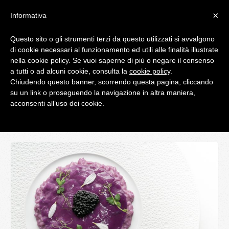
×
Informativa
Questo sito o gli strumenti terzi da questo utilizzati si avvalgono
di cookie necessari al funzionamento ed utili alle finalità illustrate
IL BLOG DI PALATIFINI.IT
nella cookie policy. Se vuoi saperne di più o negare il consenso
a tutti o ad alcuni cookie, consulta la
cookie policy
.
Chiudendo questo banner, scorrendo questa pagina, cliccando
MENU
su un link o proseguendo la navigazione in altra maniera,
acconsenti all’uso dei cookie.
Home
Gli amici di Palatifini.it
Peter Brunel – Ristorante Gourmet