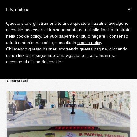
×
Informativa
Questo sito o gli strumenti terzi da questo utilizzati si avvalgono
di cookie necessari al funzionamento ed utili alle finalità illustrate
IL BLOG DI PALATIFINI.IT
nella cookie policy. Se vuoi saperne di più o negare il consenso
a tutti o ad alcuni cookie, consulta la
cookie policy
.
Chiudendo questo banner, scorrendo questa pagina, cliccando
MENU
su un link o proseguendo la navigazione in altra maniera,
acconsenti all’uso dei cookie.
Home
News da Palatifini.it
#RIPARTIAMOINSIEME – Con GEXI
Genova Taxi