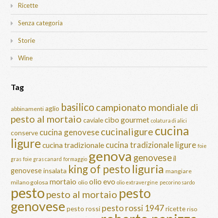
Ricette
Senza categoria
Storie
Wine
Tag
basilico
campionato mondiale di
aglio
abbinamenti
pesto al mortaio
cibo gourmet
caviale
colatura di alici
cucina
cucinaligure
cucina genovese
conserve
ligure
cucina tradizionale ligure
cucina tradizionale
foie
genova
genovese
il
gras
foie gras canard
formaggio
liguria
king of pesto
genovese
insalata
mangiare
mortaio
olio evo
milano golosa
olio
olio extravergine
pecorino sardo
pesto
pesto
pesto al mortaio
genovese
pesto rossi 1947
pesto rossi
ricette
riso