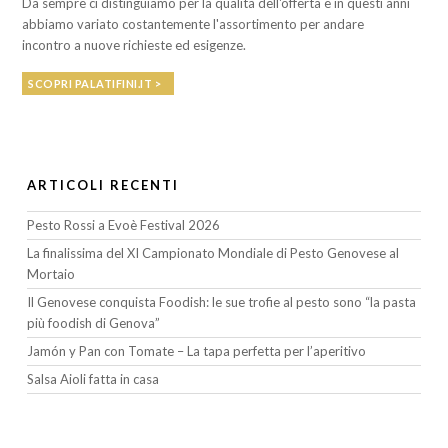
Da sempre ci distinguiamo per la qualità dell'offerta e in questi anni
abbiamo variato costantemente l'assortimento per andare
incontro a nuove richieste ed esigenze.
SCOPRI PALATIFINI.IT >
ARTICOLI RECENTI
Pesto Rossi a Evoè Festival 2026
La finalissima del XI Campionato Mondiale di Pesto Genovese al
Mortaio
Il Genovese conquista Foodish: le sue trofie al pesto sono “la pasta
più foodish di Genova”
Jamón y Pan con Tomate – La tapa perfetta per l’aperitivo
Salsa Aioli fatta in casa