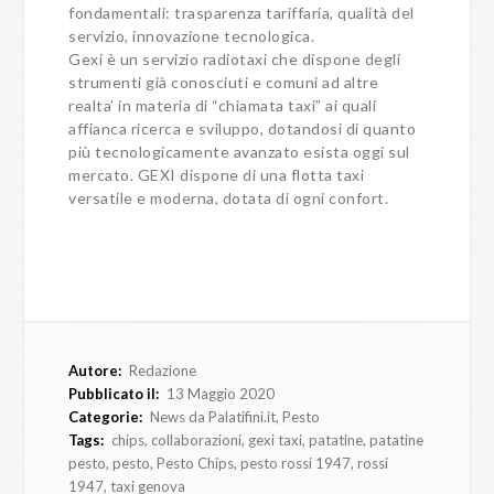
fondamentali: trasparenza tariffaria, qualità del
servizio, innovazione tecnologica.
Gexi è un servizio radiotaxi che dispone degli
strumenti già conosciuti e comuni ad altre
realta’ in materia di “chiamata taxi” ai quali
affianca ricerca e sviluppo, dotandosi di quanto
più tecnologicamente avanzato esista oggi sul
mercato. GEXI dispone di una flotta taxi
versatile e moderna, dotata di ogni confort.
Autore:
Redazione
Pubblicato il:
13 Maggio 2020
Categorie:
News da Palatifini.it
,
Pesto
Tags:
chips
,
collaborazioni
,
gexi taxi
,
patatine
,
patatine
pesto
,
pesto
,
Pesto Chips
,
pesto rossi 1947
,
rossi
1947
,
taxi genova