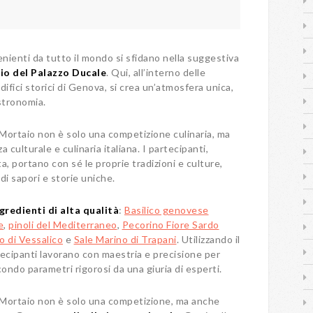
nienti da tutto il mondo si sfidano nella suggestiva
io del Palazzo Ducale
. Qui, all’interno delle
ifici storici di Genova, si crea un’atmosfera unica,
astronomia.
Mortaio non è solo una competizione culinaria, ma
 culturale e culinaria italiana. I partecipanti,
a, portano con sé le proprie tradizioni e culture,
di sapori e storie uniche.
gredienti di alta qualità
:
Basilico genovese
e
,
pinoli del Mediterraneo
,
Pecorino Fiore Sardo
o di Vessalico
e
Sale Marino di Trapani
. Utilizzando il
rtecipanti lavorano con maestria e precisione per
condo parametri rigorosi da una giuria di esperti.
 Mortaio non è solo una competizione, ma anche