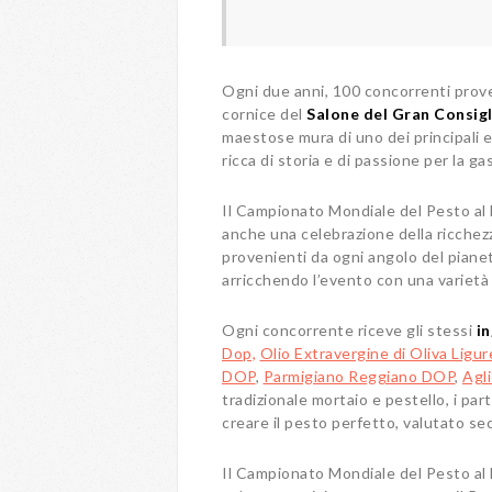
Ogni due anni, 100 concorrenti prove
cornice del
Salone del Gran Consigl
maestose mura di uno dei principali ed
ricca di storia e di passione per la g
Il Campionato Mondiale del Pesto al 
anche una celebrazione della ricchezza
provenienti da ogni angolo del pianet
arricchendo l’evento con una varietà 
Ogni concorrente riceve gli stessi
in
Dop,
Olio Extravergine di Oliva Ligur
DOP
,
Parmigiano Reggiano DOP
,
Agli
tradizionale mortaio e pestello, i pa
creare il pesto perfetto, valutato se
Il Campionato Mondiale del Pesto al