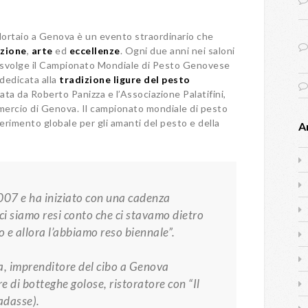
Mortaio a Genova è un evento straordinario che
izione
,
arte
ed
eccellenze
. Ogni due anni nei saloni
i svolge il Campionato Mondiale di Pesto Genovese
 dedicata alla
tradizione ligure del pesto
ata da Roberto Panizza e l’Associazione Palatifini,
mercio di Genova. Il campionato mondiale di pesto
ferimento globale per gli amanti del pesto e della
A
007 e ha iniziato con una cadenza
ci siamo resi conto che ci stavamo dietro
 e allora l’abbiamo reso biennale
”.
a
, imprenditore del cibo a Genova
e di botteghe golose, ristoratore con “Il
adasse).