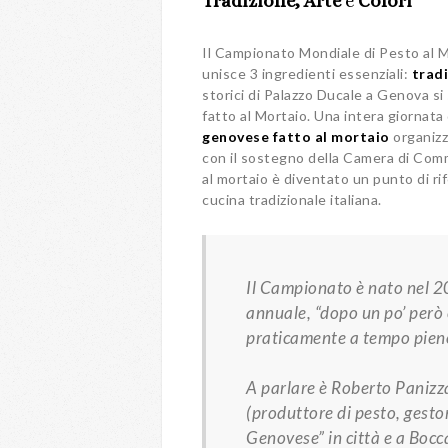
Tradizione,
Arte
e
Colori
Il Campionato Mondiale di Pesto al 
unisce 3 ingredienti essenziali:
trad
storici di Palazzo Ducale a Genova s
fatto al Mortaio. Una intera giornata
genovese fatto al mortaio
organizz
con il sostegno della Camera di Com
al mortaio è diventato un punto di ri
cucina tradizionale italiana.
Il Campionato è nato nel 2
annuale, “
dopo un po’ però 
praticamente a tempo pieno
A parlare è
Roberto Panizz
(produttore di pesto, gestor
Genovese” in città e a Bocc